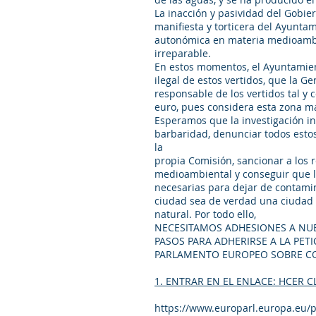
La inacción y pasividad del Gobier
manifiesta y torticera del Ayuntam
autonómica en materia medioambie
irreparable.
En estos momentos, el Ayuntamien
ilegal de estos vertidos, que la G
responsable de los vertidos tal y c
euro, pues considera esta zona ma
Esperamos que la investigación in
barbaridad, denunciar todos esto
la
propia Comisión, sancionar a los 
medioambiental y conseguir que l
necesarias para dejar de contamin
ciudad sea de verdad una ciudad 
natural. Por todo ello,
NECESITAMOS ADHESIONES A NUES
PASOS PARA ADHERIRSE A LA PETI
PARLAMENTO EUROPEO SOBRE CO
1. ENTRAR EN EL ENLACE: HCER C
https://www.europarl.europa.eu/pe