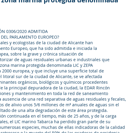
IÓN 0306/2020 ADMITIDA
S DEL PARLAMENTO EUROPEO?
ales y ecologistas de la ciudad de Alicante han
ento Europeo, que ha sido admitida e iniciada la
pea, sobre la grave y crónica situación de
torizar de aguas residuales urbanas e industriales que
 zona marina protegida denominada LIC y ZEPA
 2000 europea, y que incluye una superficie total de
 litoral sur de la ciudad de Alicante, se ve afectada
inantes orgánicos, biológicos y químicos procedentes
de la principal depuradora de la ciudad, la EDAR Rincón
rsiones y mantenimiento en toda la red de saneamiento
 ausencia de una red separativa de aguas residuales y fecales,
os de alivio unos 5/6 millones de m³ anuales de aguas sin el
ltado de una alta degradación de este área protegida.
ón continuada en el tiempo, más de 25 años, y de la carga
les, el LIC marino Tabarca ha perdido gran parte de su
numerosas especies, muchas de ellas indicadoras de la calidad
l retroceso o la muerte del 50% de las praderas de posidonia.