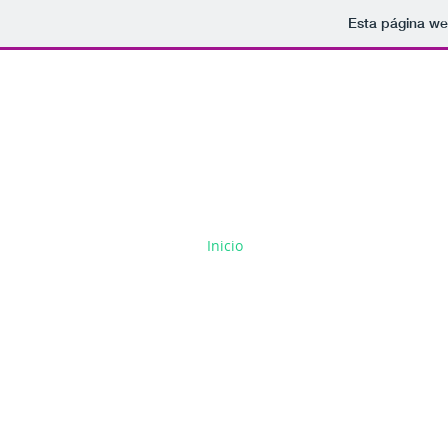
Esta página we
Asoci
Gran V
"Avan
Inicio
Noticias
Facebook y t