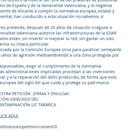
no de España y de la Generalitat Valenciana, y la negativa
iento de Alicante a cumplir la normativa europea, estatal y
ntal, han conducido a esta situación no sabemos si
to pretende, después de 20 años de situación irregular e
eneralitat Valenciana autorice las infraestructuras de la EDAR
omo están, sin invertir ni mejorar la red, sin gastar un solo
rina su cloaca particular.
iciada por la Comisión Europea sirva para paralizar semejante
s años de agresión medioambiental a una zona protegida por
responsables, exigir el cumplimiento de la normativa
as administraciones implicadas procedan a las inversiones
ar y a la reparación del daño producido, de forma que esta
europea del siglo XXI que cuida y protege su patrimonio
TRA PETICIÓN. ¡FIRMA Y DIVULGA!
CIÓN 0306/2020 DEL
NTAMINACIÓN LIC TABARCA
LICK AQUI
titions/es/petition/content/0