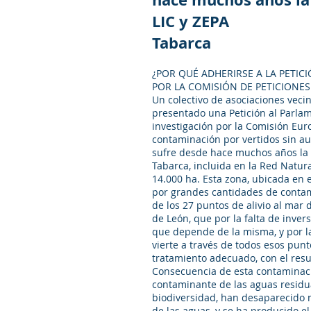
LIC y ZEPA
Tabarca
¿POR QUÉ ADHERIRSE A LA PETIC
POR LA COMISIÓN DE PETICIONE
Un colectivo de asociaciones vecin
presentado una Petición al Parlam
investigación por la Comisión Euro
contaminación por vertidos sin au
sufre desde hace muchos años la
Tabarca, incluida en la Red Natura
14.000 ha. Esta zona, ubicada en el
por grandes cantidades de contam
de los 27 puntos de alivio al mar 
de León, que por la falta de inve
que depende de la misma, y por la
vierte a través de todos esos punt
tratamiento adecuado, con el resu
Consecuencia de esta contaminaci
contaminante de las aguas residua
biodiversidad, han desaparecido 
de las aguas, y se ha producido e