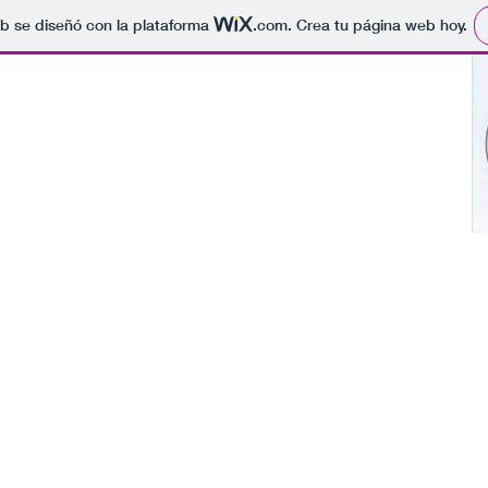
b se diseñó con la plataforma
.com
. Crea tu página web hoy.
ación Vecinal
ia Sur Puerto
za" Alicante
witter
Reivindicaciones
El Barrio
Multimedia
Legis